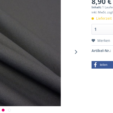
8,90 €
Inhalt:
1 Laufe
inkl. MwSt.
zzg
Lieferzeit
Merken
Artikel-Nr.:
teilen