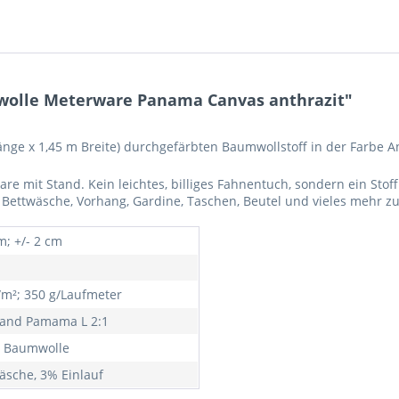
wolle Meterware Panama Canvas anthrazit"
Länge x 1,45 m Breite) durchgefärbten Baumwollstoff in der Farbe A
re mit Stand. Kein leichtes, billiges Fahnentuch, sondern ein Stof
e, Bettwäsche, Vorhang, Gardine, Taschen, Beutel und vieles mehr z
m; +/- 2 cm
/m²; 350 g/Laufmeter
and Pamama L 2:1
 Baumwolle
äsche, 3% Einlauf