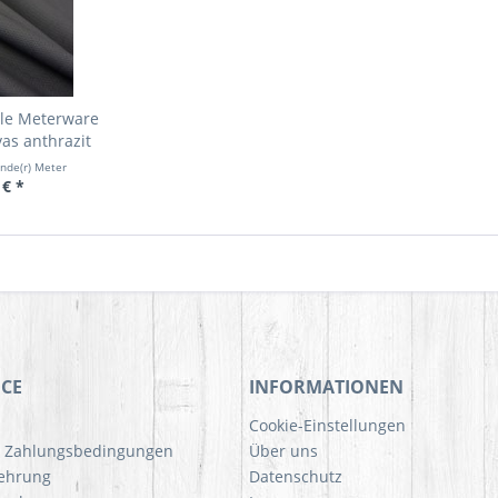
lle Meterware
as anthrazit
ende(r) Meter
 € *
ICE
INFORMATIONEN
Cookie-Einstellungen
d Zahlungsbedingungen
Über uns
lehrung
Datenschutz