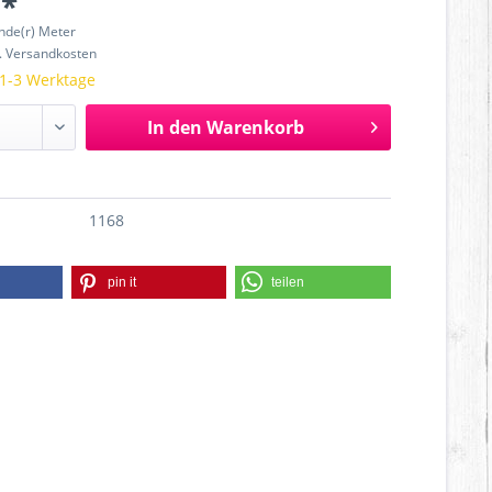
 *
nde(r) Meter
l. Versandkosten
 1-3 Werktage
In den
Warenkorb
1168
pin it
teilen