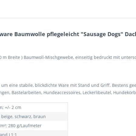
are Baumwolle pflegeleicht "Sausage Dogs" Dack
,40 m Breite ) Baumwoll-Mischgewebe, einseitig bedruckt mit untersch
h um eine stabile, blickdichte Ware mit Stand und Griff. Bestens g
ngen, Bastelarbeiten, Hundeaccessoires, Leckerlibeutel, Hundekö
m; +/- 2 cm
, beige, schwarz, braun
/m²; 280 g/Laufmeter
and L1:1