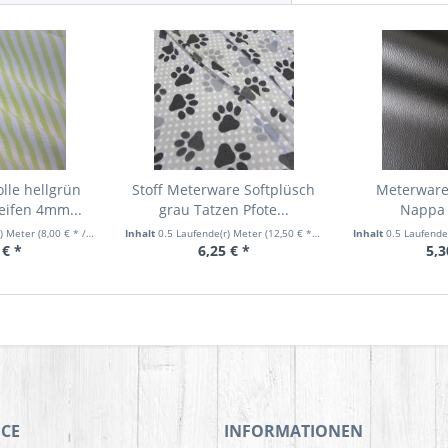
lle hellgrün
Stoff Meterware Softplüsch
Meterware
eifen 4mm...
grau Tatzen Pfote...
Nappa 
Möbelb
r) Meter
(8,00 € * / 1 Laufende(r) Meter)
Inhalt
0.5 Laufende(r) Meter
(12,50 € * / 1 Laufende(r) Meter)
Inhalt
0.5 Laufende
 € *
6,25 € *
5,3
ICE
INFORMATIONEN