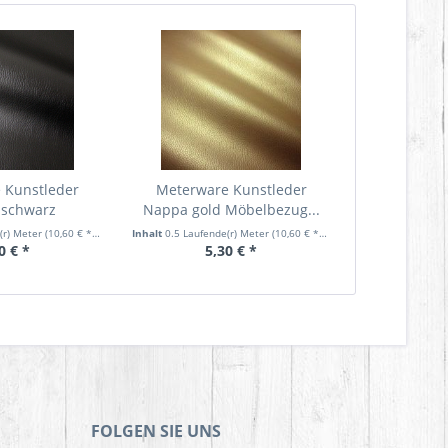
 Kunstleder
Meterware Kunstleder
schwarz
Nappa gold Möbelbezug...
ezug...
(r) Meter
(10,60 € * / 1 Laufende(r) Meter)
Inhalt
0.5 Laufende(r) Meter
(10,60 € * / 1 Laufende(r) Meter)
0 € *
5,30 € *
FOLGEN SIE UNS