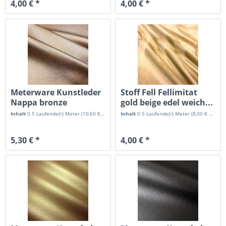
4,00 € *
4,00 € *
Meterware Kunstleder
Stoff Fell Fellimitat
Nappa bronze
gold beige edel weich...
Möbelbezug...
Inhalt
0.5 Laufende(r) Meter
(10,60 € * / 1 Laufende(r) Meter)
Inhalt
0.5 Laufende(r) Meter
(8,00 € * / 1 Laufende(r) Meter)
5,30 € *
4,00 € *