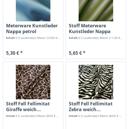
Meterware Kunstleder
Stoff Meterware
Nappa petrol
Kunstleder Nappa
metallic...
grün...
Inhalt
0.5 Laufende(r) Meter
(10,60 € * / 1 Laufende(r) Meter)
Inhalt
0.5 Laufende(r) Meter
(11,30 € * / 1 Laufende(r) Meter)
5,30 € *
5,65 € *
Stoff Fell Fellimitat
Stoff Fell Fellimitat
Giraffe weich...
Zebra weich...
Inhalt
0.5 Laufende(r) Meter
(8,00 € * / 1 Laufende(r) Meter)
Inhalt
0.5 Laufende(r) Meter
(8,00 € * / 1 Laufende(r) Meter)