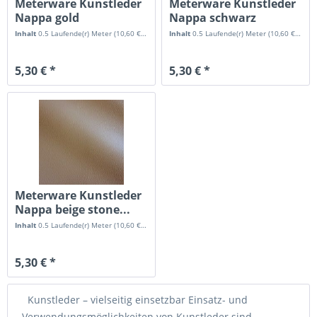
Meterware Kunstleder
Meterware Kunstleder
Nappa gold
Nappa schwarz
Möbelbezug...
Möbelbezug...
Inhalt
0.5 Laufende(r) Meter
(10,60 € * / 1 Laufende(r) Meter)
Inhalt
0.5 Laufende(r) Meter
(10,60 € * / 1 Laufende(r) Meter)
5,30 € *
5,30 € *
Meterware Kunstleder
Nappa beige stone...
Inhalt
0.5 Laufende(r) Meter
(10,60 € * / 1 Laufende(r) Meter)
5,30 € *
Kunstleder – vielseitig einsetzbar Einsatz- und
Verwendungsmöglichkeiten von Kunstleder sind