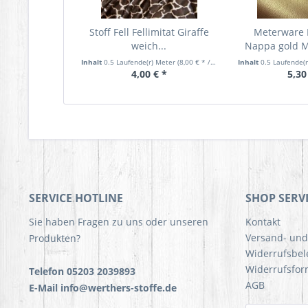
Stoff Fell Fellimitat Giraffe
Meterware 
weich...
Nappa gold M
Inhalt
0.5 Laufende(r) Meter
(8,00 € * / 1 Laufende(r) Meter)
Inhalt
0.5 Laufende(
4,00 € *
5,30
SERVICE HOTLINE
SHOP SERV
Sie haben Fragen zu uns oder unseren
Kontakt
Versand- un
Produkten?
Widerrufsbe
Widerrufsfor
Telefon 05203 2039893
AGB
E-Mail info@werthers-stoffe.de