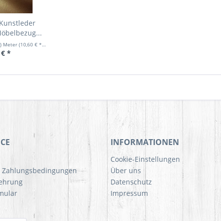
Kunstleder
öbelbezug...
r) Meter
(10,60 € * / 1 Laufende(r) Meter)
 € *
ICE
INFORMATIONEN
Cookie-Einstellungen
d Zahlungsbedingungen
Über uns
lehrung
Datenschutz
mular
Impressum