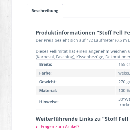
Beschreibung
Produktinformationen "Stoff Fell F
Der Preis bezieht sich auf 1/2 Laufmeter (0,5 m
Dieses Fellimitat hat einen angenehm weichen Griff
(Karneval, Fasching), Kissenbezüge, Dekoration
Breite:
155 c
Farbe:
weiss
Gewicht:
270 g
Material:
100 %
30°Wä
Hinweise:
trock
Weiterführende Links zu "Stoff Fel
Fragen zum Artikel?