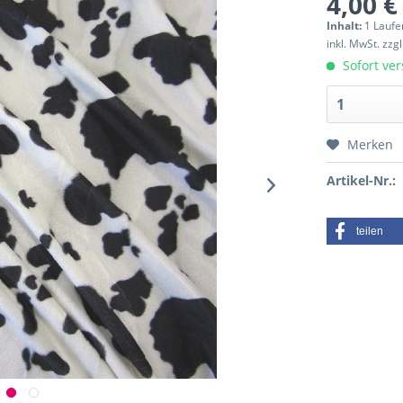
4,00 €
Inhalt:
1 Laufe
inkl. MwSt.
zzg
Sofort ver
Merken
Artikel-Nr.:
teilen