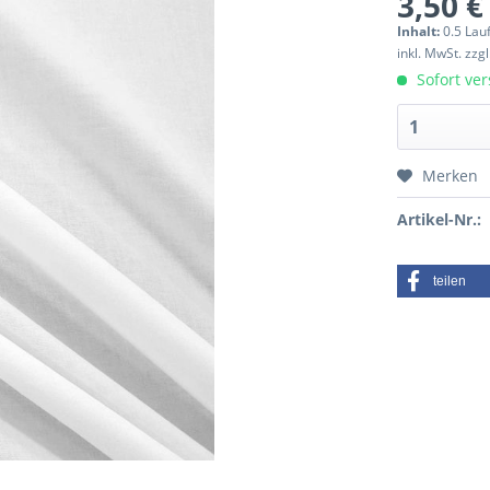
3,50 €
Inhalt:
0.5 Lau
inkl. MwSt.
zzg
Sofort ver
Merken
Artikel-Nr.:
teilen