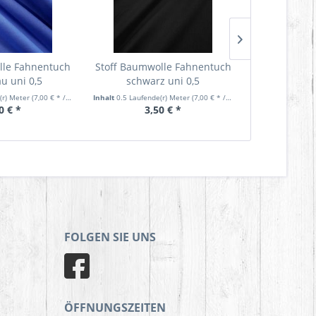
lle Fahnentuch
Stoff Baumwolle Fahnentuch
Stoff Baumw
au uni 0,5
schwarz uni 0,5
grau
(r) Meter
(7,00 € * / 1 Laufende(r) Meter)
Inhalt
0.5 Laufende(r) Meter
(7,00 € * / 1 Laufende(r) Meter)
Inhalt
0.5 Laufen
0 € *
3,50 € *
3,
FOLGEN SIE UNS
ÖFFNUNGSZEITEN