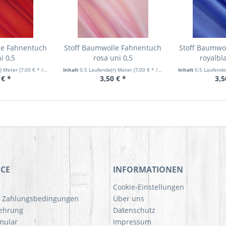
le Fahnentuch
Stoff Baumwolle Fahnentuch
Stoff Baumwo
i 0,5
rosa uni 0,5
royalbl
r) Meter
(7,00 € * / 1 Laufende(r) Meter)
Inhalt
0.5 Laufende(r) Meter
(7,00 € * / 1 Laufende(r) Meter)
Inhalt
0.5 Laufende
 € *
3,50 € *
3,5
ICE
INFORMATIONEN
Cookie-Einstellungen
d Zahlungsbedingungen
Über uns
lehrung
Datenschutz
mular
Impressum