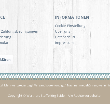
ICE
INFORMATIONEN
Cookie-Einstellungen
d Zahlungsbedingungen
Über uns
lehrung
Datenschutz
mular
Impressum
klären
etzl. Mehrwertsteuer zzgl.
Versandkosten
und ggf. Nachnahmegebühren, wenn nic
Copyright © Werthers Stoffe Jörg Seidel - Alle Rechte vorbehalten