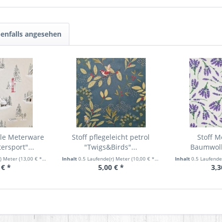
enfalls angesehen
lle Meterware
Stoff pflegeleicht petrol
Stoff M
ersport"...
"Twigs&Birds"...
Baumwolls
Laven
r) Meter
(13,00 € * / 1 Laufende(r) Meter)
Inhalt
0.5 Laufende(r) Meter
(10,00 € * / 1 Laufende(r) Meter)
Inhalt
0.5 Laufende
 € *
5,00 € *
3,3