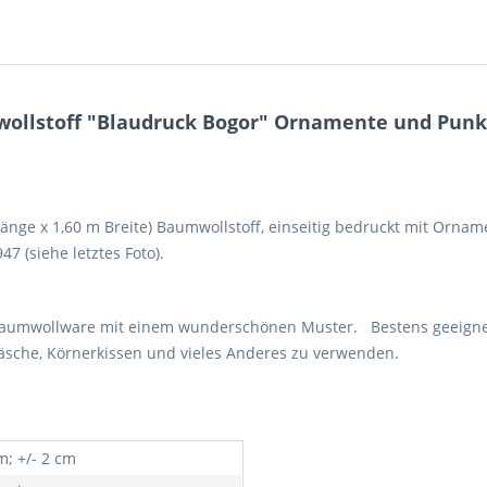
ollstoff "Blaudruck Bogor" Ornamente und Punkt
 Länge x 1,60 m Breite) Baumwollstoff, einseitig bedruckt mit Orn
7 (siehe letztes Foto).
Baumwollware mit einem wunderschönen Muster. Bestens geeignet f
wäsche, Körnerkissen und vieles Anderes zu verwenden.
m; +/- 2 cm