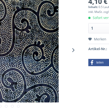
4,10 €
Inhalt:
0.5 Lau
inkl. MwSt.
zzg
Sofort ver
Merken
Artikel-Nr.:
teilen