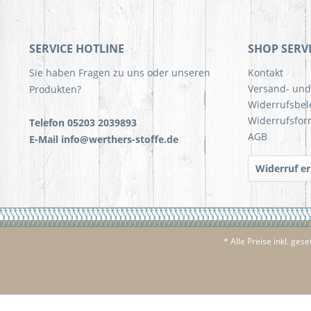
SERVICE HOTLINE
SHOP SERV
Sie haben Fragen zu uns oder unseren
Kontakt
Versand- un
Produkten?
Widerrufsbe
Widerrufsfor
Telefon 05203 2039893
AGB
E-Mail info@werthers-stoffe.de
Widerruf er
* Alle Preise inkl. ges