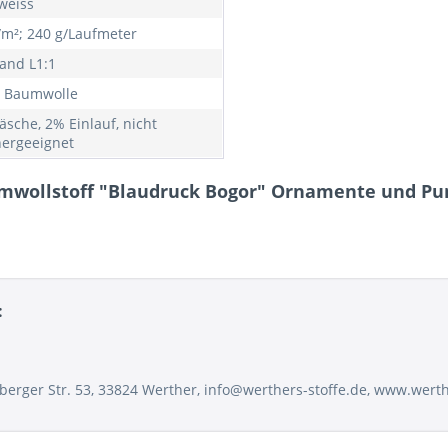
 weiss
/m²; 240 g/Laufmeter
and L1:1
 Baumwolle
äsche, 2% Einlauf, nicht
nergeeignet
umwollstoff "Blaudruck Bogor" Ornamente und Pun
:
sberger Str. 53, 33824 Werther, info@werthers-stoffe.de, www.wert